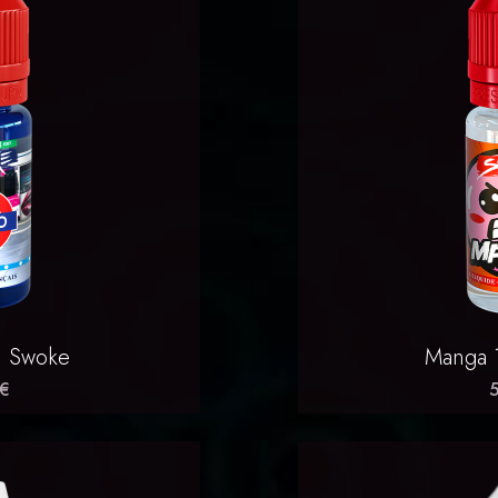
rapide
Ap

l Swoke
Manga 
 €
5