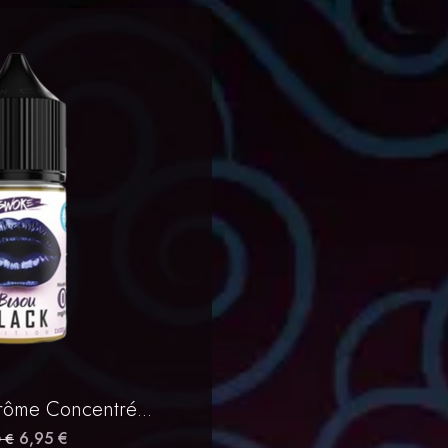
erçu rapide
rôme Concentré...
6,95 €
 €