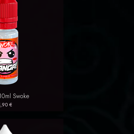
erçu rapide
10ml Swoke
,90 €