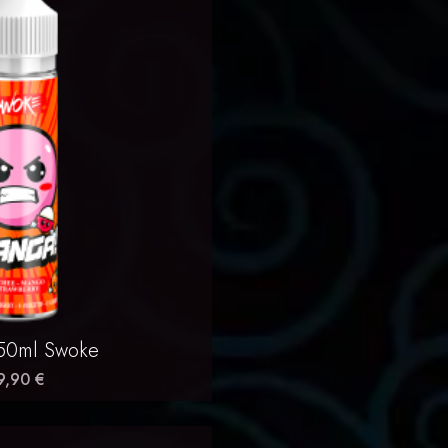
erçu rapide
50ml Swoke
9,90 €