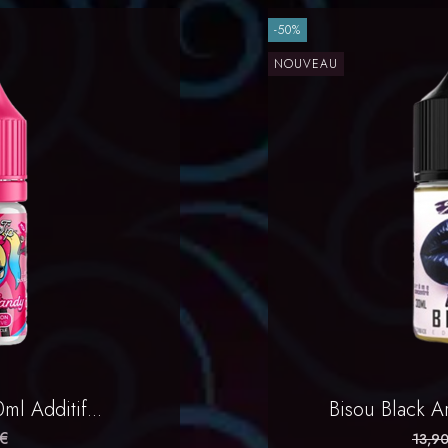
-50%
NOUVEAU
rapide
Ap

l Additif...
Bisou Black A
 €
13,90