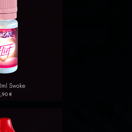
erçu rapide
10ml Swoke
,90 €