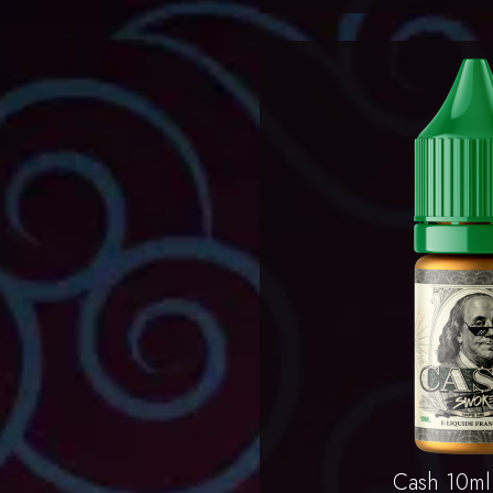
Aperçu 

Cash 10ml