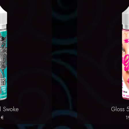
rapide
Ap

l Swoke
Gloss 
 €
1