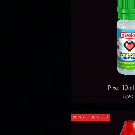
Aperçu 

Pixel 10m
5,90
RUPTURE DE STOCK