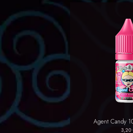
Aperçu 

Agent Candy 10m
3,20