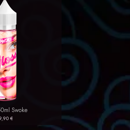
erçu rapide
50ml Swoke
9,90 €