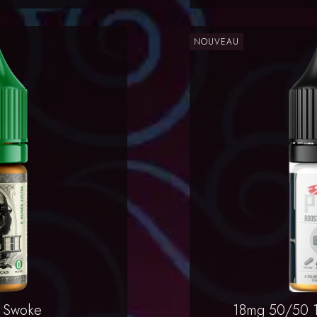
NOUVEAU
rapide
Ap

 Swoke
18mg 50/50 1