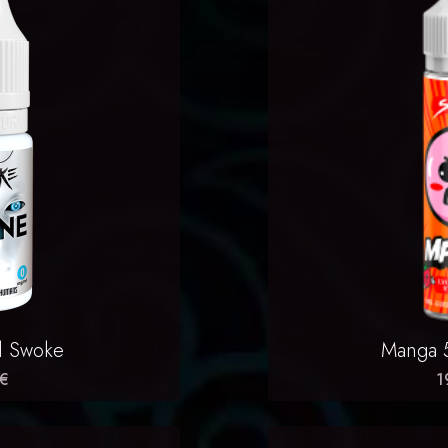
rapide
Ap

l Swoke
Manga 
 €
1