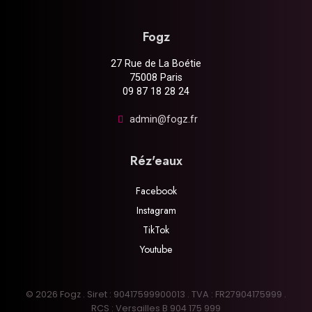
Fogz
27 Rue de La Boétie
75008 Paris
09 87 18 28 24
admin@fogz.fr
Réz'eaux
Facebook
Instagram
TikTok
Youtube
© 2026 Fogz . Siret : 90417599900013 . TVA : FR27904175999 .
RCS : Versailles B 904 175 999