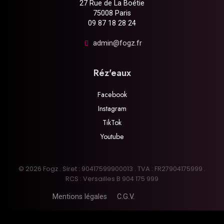
27 Rue de La Boétie
75008 Paris
09 87 18 28 24
admin@fogz.fr
Réz'eaux
Facebook
Instagram
TikTok
Youtube
© 2026 Fogz . Siret : 90417599900013 . TVA : FR27904175999 .
RCS : Versailles B 904 175 999
Mentions légales
C.G.V.