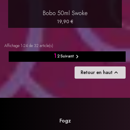
Bobo 50ml Swoke
19,90 €
Affichage 1-24 de 32 article(s)
1
2

Suivant
Retour en haut

Fogz